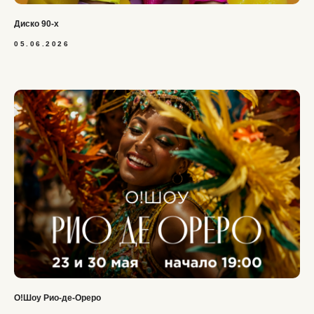
Диско 90-х
05.06.2026
О!Шоу Рио-де-Ореро