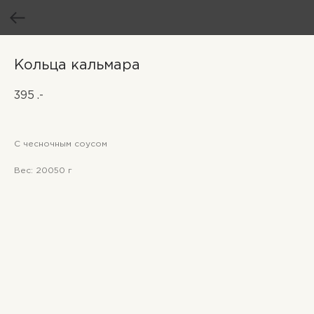
Кольца кальмара
395
.-
С чесночным соусом
Вес: 20050 г