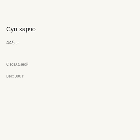
Суп харчо
445
.-
С говядиной
Вес: 300 г