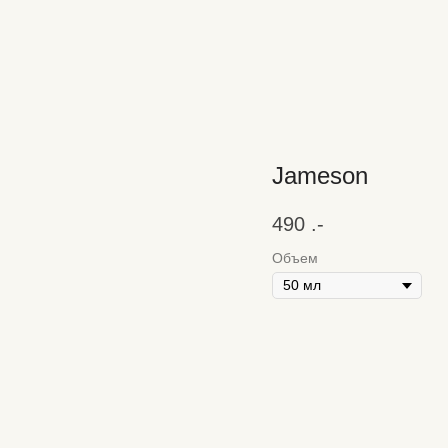
Jameson
490
.-
Объем