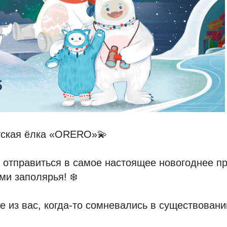
тская ёлка «ORERO»💫
 отправиться в самое настоящее новогоднее п
ми заполярья! ❄️
ие из вас, когда-то сомневались в существован