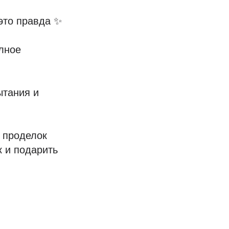
это правда ✨
олное
ытания и
 проделок
 и подарить